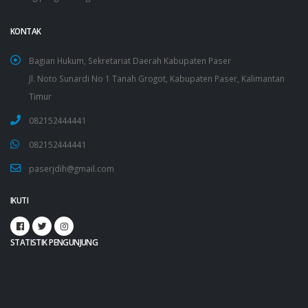
KONTAK
Bagian Hukum, Sekretariat Daerah Kabupaten Paser
Jl. Noto Sunardi No 1 Tanah Grogot, Kabupaten Paser, Kalimantan
Timur
082152444441
082152444441
paserjdih@gmail.com
IKUTI
STATISTIK PENGUNJUNG