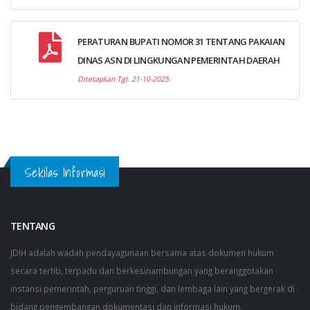
PERATURAN BUPATI NOMOR 31 TENTANG PAKAIAN
DINAS ASN DI LINGKUNGAN PEMERINTAH DAERAH
Ditetapkan Tgl. 21-10-2025
Sekilas Informasi
TENTANG
JDIH adalah wadah pendayagunaan bersama atas dokumen hukum
secara tertib, terpadu dan berkesinambungan yang beranggotakan
instansi pemerintah, perguruan tinggi, dan lembaga lain yang bergerak di
bidang pengembangan dokumentasi dan informasi hukum.